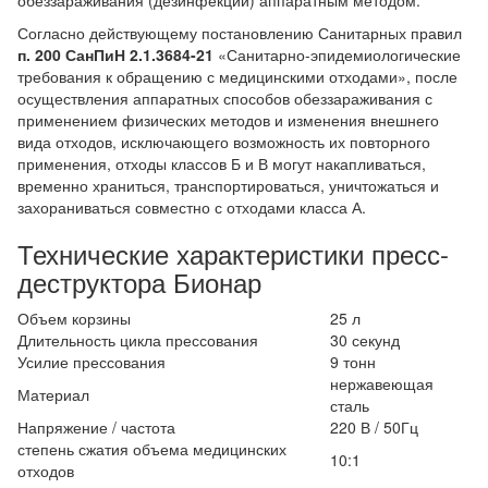
обеззараживания (дезинфекции) аппаратным методом.
Согласно действующему постановлению Санитарных правил
п. 200 СанПиН 2.1.3684-21
«Санитарно-эпидемиологические
требования к обращению с медицинскими отходами», после
осуществления аппаратных способов обеззараживания с
применением физических методов и изменения внешнего
вида отходов, исключающего возможность их повторного
применения, отходы классов Б и В могут накапливаться,
временно храниться, транспортироваться, уничтожаться и
захораниваться совместно с отходами класса А.
Технические характеристики пресс-
деструктора Бионар
Объем корзины
25 л
Длительность цикла прессования
30 секунд
Усилие прессования
9 тонн
нержавеющая
Материал
сталь
Напряжение / частота
220 В / 50Гц
степень сжатия объема медицинских
10:1
отходов