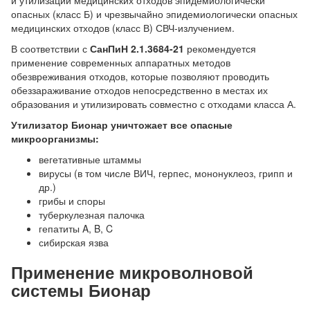
и утилизации медицинских отходов эпидемиологически
опасных (класс Б) и чрезвычайно эпидемиологически опасных
медицинских отходов (класс В) СВЧ-излучением.
В соответствии с
СанПиН 2.1.3684-21
рекомендуется
применение современных аппаратных методов
обезвреживания отходов, которые позволяют проводить
обеззараживание отходов непосредственно в местах их
образования и утилизировать совместно с отходами класса А.
Утилизатор Бионар уничтожает все опасные
микроорганизмы:
вегетативные штаммы
вирусы (в том числе ВИЧ, герпес, мононуклеоз, грипп и
др.)
грибы и споры
туберкулезная палочка
гепатиты A, B, C
сибирская язва
Применение
микроволновой
системы Бионар