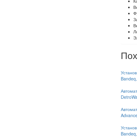
К
В
Ф
З
В
Л
Э
Пох
Установ
Bandeq
Автомат
DetroWa
Автомат
Advanced
Установ
Bandeq