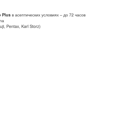
b
Plus
в асептических условиях – до 72 часов
па
i, Pentax, Karl Storz)