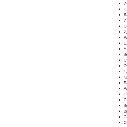
И
П
Д
И
С
И
Р
Ц
Н
В
С
С
4
К
Б
Р
П
С
В
В
С
О