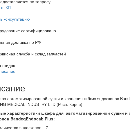
едоставляется по запросу
ть КП
ь консультацию
орудование сертифицировано
вная доставка по РФ
рвисная служба и склад запчастей
 скидок
писание
сание
тво автоматизированной сушки и хранения гибких эндоскопов Ban
NG MEDICAL INDUSTRY LTD (Респ. Корея)
ые характеристики шкафа для автоматизированной сушки и 
опов
Bandeq
Endocab
Plus
:
оличество эндоскопов – 7