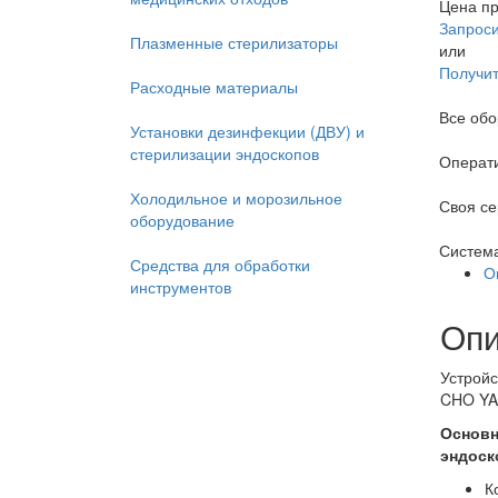
Цена пр
Запроси
Плазменные стерилизаторы
или
Получит
Расходные материалы
Все об
Установки дезинфекции (ДВУ) и
стерилизации эндоскопов
Операти
Холодильное и морозильное
Своя се
оборудование
Система
Средства для обработки
О
инструментов
Опи
Устройс
CHO YA
Основн
эндоск
К