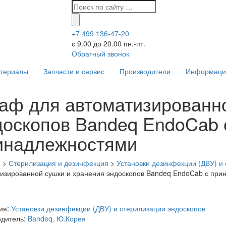
+7 499 136-47-20
с 9.00 до 20.00 пн.-пт.
Обратный звонок
атериалы
Запчасти и сервис
Производители
Информаци
аф для автоматизированно
доскопов Bandeq EndoCab 
инадлежностями
я
>
Стерилизация и дезинфекция
>
Установки дезинфекции (ДВУ) и
изированной сушки и хранения эндоскопов Bandeq EndoCab с при
ия:
Установки дезинфекции (ДВУ) и стерилизации эндоскопов
одитель:
Bandeq, Ю.Корея