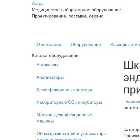
Астра
Медицинское лабораторное оборудование
Проектирование, поставка, сервис
О компании
Оборудование
Расходные м
Каталог оборудования
Шк
Автоклавы
эн
Анализаторы
пр
Дезинфекционные камеры
Главна
Лабораторные CO₂-инкубаторы
автомат
Моечно-дезинфекционные
машины
Категор
Обеззараживатели и утилизаторы
Произв
медицинских отходов