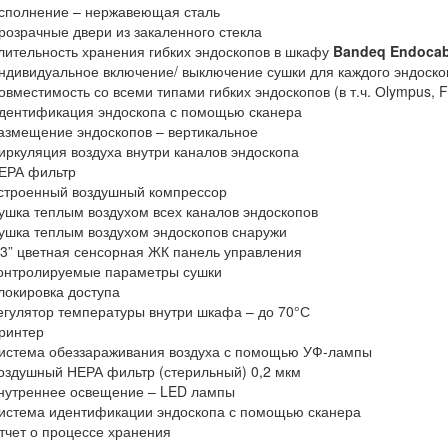
сполнение – нержавеющая сталь
розрачные двери из закаленного стекла
лительность хранения гибких эндоскопов в шкафу
Bandeq
Endoca
ндивидуальное включение/ выключение сушки для каждого эндоско
овместимость со всеми типами гибких эндоскопов (в т.ч. Оlympus, Fuj
дентификация эндоскопа с помощью сканера
азмещение эндоскопов – вертикальное
иркуляция воздуха внутри каналов эндоскопа
ЕРА фильтр
строенный воздушный компрессор
ушка теплым воздухом всех каналов эндоскопов
ушка теплым воздухом эндоскопов снаружи
,3” цветная сенсорная ЖК панель управления
онтролируемые параметры сушки
локировка доступа
егулятор температуры внутри шкафа – до 70°С
ринтер
истема обеззараживания воздуха с помощью УФ-лампы
оздушный НЕРА фильтр (стерильный) 0,2 мкм
нутреннее освещение – LED лампы
истема идентификации эндоскопа с помощью сканера
тчет о процессе хранения