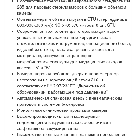
Соответствует требованиям европейского стандарта EN
285 для паровых стерилизаторов с большим объемом
камеры
Объем камеры и объем загрузки в STU (стер. единица=
600х300х300 мм): NC 570: 570 литров, 8 шт. STU
Современная технология для стерилизации паром
упакованных и неупакованных хирургических и
стоматологических инструментов, операционного белья,
изделий из стекла, пластика, резины и силикона
материалов, инфузионных растворов,
микробиологических культур и медицинских отходов
классов “Б” и “В”
Камера, паровая рубашка, двери и парогенератор
изготовлены из нержавеющей стали 316L и
соответствуют PED 97/23/ ЕС “Директиве об
оборудовании, работающем под давлением”
Автоматическая слайдовая дверь с пневматическим
приводом и системой блокировки
Монолитная силиконовая прокладка камеры
Высокопроизводительный и малошумный
водокольцевой вакуумный насос обеспечивает
эффективное вакуумирование
Высококачественные клапаны, датчики и передающие