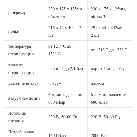
230 х 175 х 125мм,
230 х 175 х 125мм,
резервуар
объем 3л
объем 3л
216 х 44 х 405 – 2
291 х 44 х 432мм –
полки
шт.
2 шт.
o
температура
от 121
С до
o
o
от 121
С до 132
С
o
стерилизации
132
С
элемент
пар от 1 до 2,1 бар
пар от 1 до 2,1 бар
стерилизации
удаление воздуха
вакуум
вакуум
6 л, мин. давление
6 л, мин. давление
вакуумная помпа
680 мБар
680 мБар
Источник
220 В, 50-60 Гц
220 В, 50-60 Гц
питания
Потребляемая
1600 Ватт
2000 Ватт