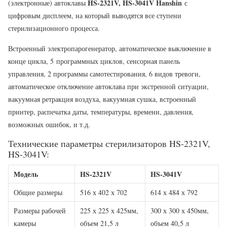
HS
-2321
V
,
HS-3041V Hanshin
(электронные) автоклавы
с
цифровым дисплеем, на который выводятся все ступени
стерилизационного процесса.
Встроенный электропарогенератор, автоматическое выключение в
конце цикла, 5 программных циклов, сенсорная панель
управления, 2 программы самотестирования, 6 видов тревоги,
автоматическое отключение автоклава при экстренной ситуации,
вакуумная ретракция воздуха, вакуумная сушка, встроенный
принтер, распечатка даты, температуры, времени, давления,
возможных ошибок, и т.д.
Технические параметры стерилизаторов HS-2321V,
HS-3041V:
Модель
HS-2321V
HS-3041V
Общие размеры
516 х 402 х 702
614 х 484 х 792
Размеры рабочей
225 х 225 х 425мм,
300 х 300 х 450мм,
камеры
объем 21,5 л
объем 40,5 л