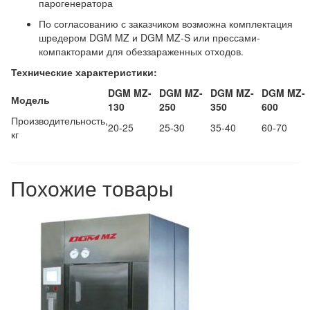
парогенератора
По согласованию с заказчиком возможна комплектация
шредером DGM MZ и DGM MZ-S или прессами-
компакторами для обеззараженных отходов.
Технические характеристики:
DGM MZ-
DGM MZ-
DGM MZ-
DGM MZ-
Модель
130
250
350
600
Производительность,
20-25
25-30
35-40
60-70
кг
Похожие товары