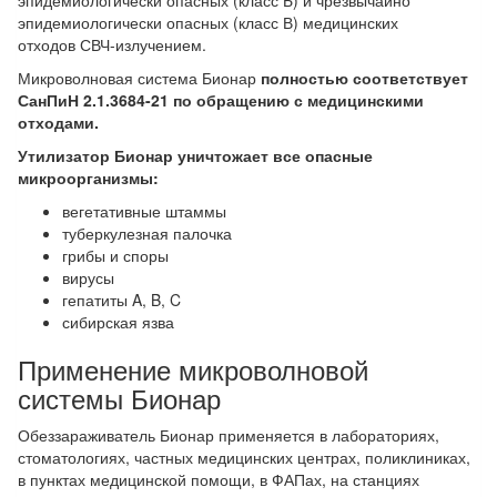
эпидемиологически опасных (класс Б) и чрезвычайно
эпидемиологически опасных (класс В) медицинских
отходов СВЧ-излучением.
Микроволновая система Бионар
полностью соответствует
СанПиН 2.1.3684-21
по обращению с медицинскими
отходами.
Утилизатор Бионар уничтожает все опасные
микроорганизмы:
вегетативные штаммы
туберкулезная палочка
грибы и споры
вирусы
гепатиты A, B, C
сибирская язва
Применение микроволновой
системы Бионар
Обеззараживатель Бионар применяется в лабораториях,
стоматологиях, частных медицинских центрах, поликлиниках,
в пунктах медицинской помощи, в ФАПах, на станциях