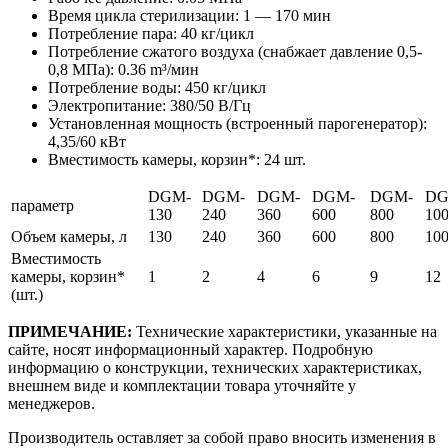
Время цикла стерилизации: 1 — 170 мин
Потребление пара: 40 кг/цикл
Потребление сжатого воздуха (снабжает давление 0,5-
0,8 MПa): 0.36 m³/мин
Потребление воды: 450 кг/цикл
Электропитание: 380/50 В/Гц
Установленная мощность (встроенный парогенератор):
4,35/60 кВт
Вместимость камеры, корзин*: 24 шт.
DGM-
DGM-
DGM-
DGM-
DGM-
DG
параметр
130
240
360
600
800
10
Объем камеры, л
130
240
360
600
800
10
Вместимость
камеры, корзин*
1
2
4
6
9
12
(шт.)
ПРИМЕЧАНИЕ:
Технические характеристики, указанные на
сайте, носят информационный характер. Подробную
информацию о конструкции, технических характеристиках,
внешнем виде и комплектации товара уточняйте у
менеджеров.
Производитель оставляет за собой право вносить изменения в