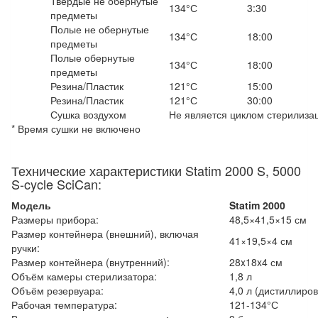
Твердые не обернутые
134°С
3:30
предметы
Полые не обернутые
134°С
18:00
предметы
Полые обернутые
134°С
18:00
предметы
Резина/Пластик
121°С
15:00
Резина/Пластик
121°С
30:00
Сушка воздухом
Не является циклом стерилиза
* Время сушки не включено
Технические характеристики Statim 2000 S, 5000
S-cycle SciCan:
Модель
Statim 2000
Размеры прибора:
48,5×41,5×15 см
Размер контейнера (внешний), включая
41×19,5×4 см
ручки:
Размер контейнера (внутренний):
28x18x4 см
Объём камеры стерилизатора:
1,8 л
Объём резервуара:
4,0 л (дистиллиро
Рабочая температура:
121-134°С