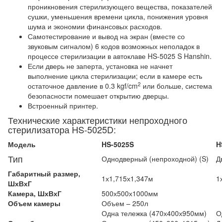
проникновения стерилизующего вещества, показателей
сушки, уменьшения времени цикла, понижения уровня
шума и экономии финансовых расходов.
Самотестирование и вывод на экран (вместе со
звуковым сигналом) 6 кодов возможных неполадок в
процессе стерилизации в автоклаве HS-5025 S Hanshin.
Если дверь не заперта, установка не начнет
выполнение цикла стерилизации; если в камере есть
2
остаточное давление в 0.3 kgf/cm
или больше, система
безопасности помешает открытию дверцы.
Встроенный принтер.
Технические характеристики непроходного
стерилизатора HS-5025D:
Модель
HS-5025S
H
Тип
Однодверный (непроходной) (S)
Д
Габаритный размер,
1х1,715х1,347м
1
ШхВхГ
Камера,
ШхВхГ
500х500х1000мм
О
бъем камеры
Объем – 250л
Одна тележка (470х400х950мм)
О