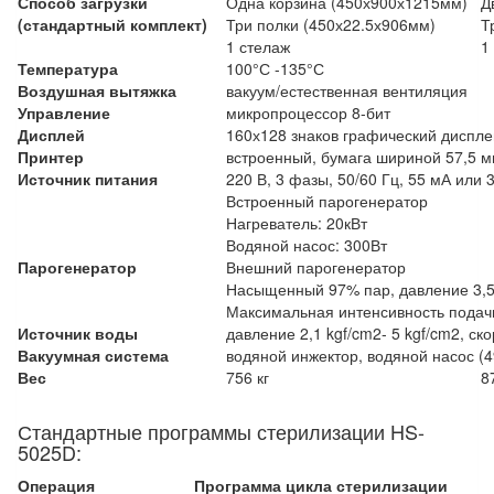
Способ загрузки
Одна корзина (450х900х1215мм)
Д
(стандартный комплект)
Три полки (450х22.5х906мм)
Т
1 стелаж
1
Температура
100°С -135°С
Воздушная вытяжка
вакуум/естественная вентиляция
Управление
микропроцессор 8-бит
Дисплей
160х128 знаков графический диспле
Принтер
встроенный, бумага шириной 57,5 
Источник питания
220 В, 3 фазы, 50/60 Гц, 55 мА или 
Встроенный парогенератор
Нагреватель: 20кВт
Водяной насос: 300Вт
Парогенератор
Внешний парогенератор
Насыщенный 97% пар, давление 3,5-
Максимальная интенсивность подачи:
Источник воды
давление 2,1 kgf/cm2- 5 kgf/cm2, ск
Вакуумная система
водяной инжектор, водяной насос (4
Вес
756 кг
8
Стандартные программы стерилизации HS-
5025D:
Операция
Программа цикла стерилизации