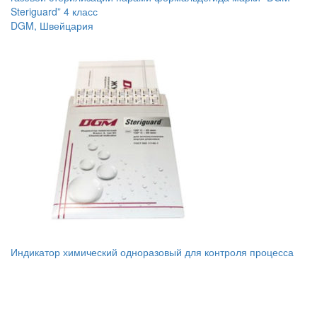
Steriguard” 4 класс
DGM, Швейцария
Индикатор химический одноразовый для контроля процесса
паровой стерилизации марки DGM Steriguard класс 4 тип В1:
120 град. С – 45 мин., 132 град. С – 20 мин. (внутренний)
DGM, Швейцария