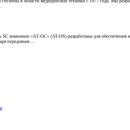
 гигиены в области медицинской техники с 1977 года. Мы раз
 …
C компании «АТ-ОС» (AT-OS) разработаны для обеспечения мо
одаря передовым …
ов