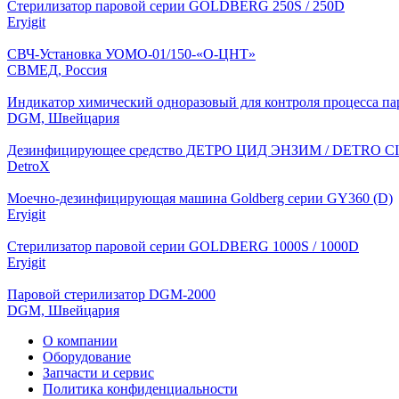
Стерилизатор паровой серии GOLDBERG 250S / 250D
Eryigit
СВЧ-Установка УОМО-01/150-«О-ЦНТ»
СВМЕД, Россия
Индикатор химический одноразовый для контроля процесса пар
DGM, Швейцария
Дезинфицирующее средство ДЕТРО ЦИД ЭНЗИМ / DETRO 
DetroX
Моечно-дезинфицирующая машина Goldberg серии GY360 (D)
Eryigit
Стерилизатор паровой серии GOLDBERG 1000S / 1000D
Eryigit
Паровой стерилизатор DGM-2000
DGM, Швейцария
О компании
Оборудование
Запчасти и сервис
Политика конфиденциальности