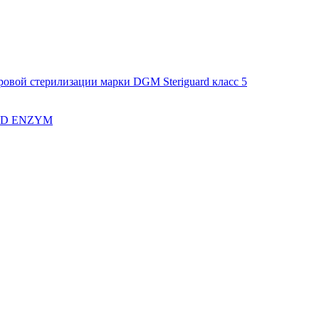
овой стерилизации марки DGM Steriguard класс 5
CID ENZYM