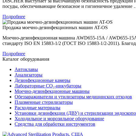
DISCHER выступает за высочайшую безопасность продукции и
посуды, обеспечивающие безопасное и гигиеничное удаление
Подробнее
Продажа моечно-дезинфекционных машин AT-OS
Моечно-дезинфекционная машина AWD655-15А / AWD655-15А S
стандарту ISO EN 15883-1/2 (ГОСТ ISO 15883-1/2-2011). Благ
Подробнее
Каталог оборудования
Автоклавы
Анализаторы
Дезинфекционные камеры
Лабораторные CO₂-инкубаторы
Моечно-дезинфекционные машины
Обеззараживатели и утилизаторы медицинских отходов
Плазменные стерилизаторы
Расходные материалы
Установки дезинфекции (ДВУ) и стерилизации эндоскоп
Холодильное и морозильное оборудование
Средства для обработки инструментов