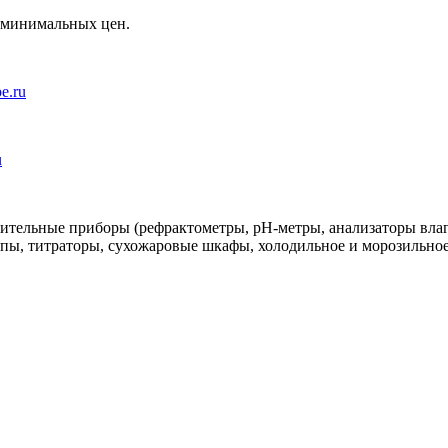
и минимальных цен.
e.ru
u
рительные приборы (рефрактометры, рН-метры, анализаторы вла
пы, титраторы, сухожаровые шкафы, холодильное и морозильно